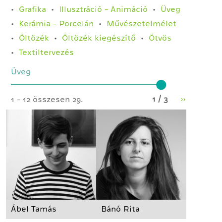
Grafika
Illusztráció - Animáció
Üveg
Kerámia - Porcelán
Művészetelmélet
Öltözék
Öltözék kiegészítő
Ötvös
Textiltervezés
Üveg
1 / 3
››
1 - 12 összesen 29.
Ábel Tamás
Bánó Rita