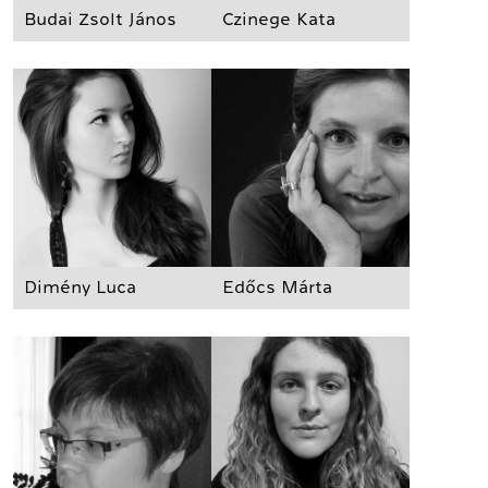
Budai Zsolt János
Czinege Kata
Dimény Luca
Edőcs Márta