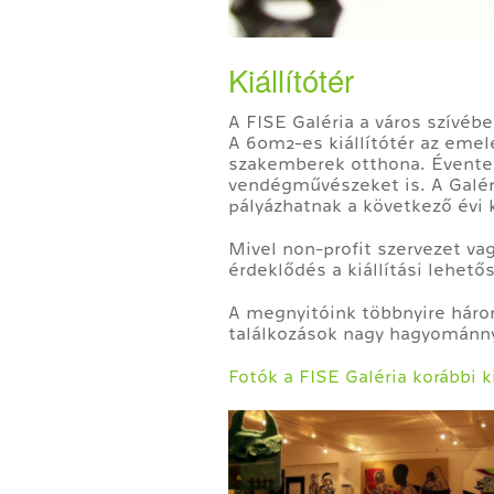
Kiállítótér
A FISE Galéria a város szívéb
A 60m2-es kiállítótér az emel
szakemberek otthona. Évente m
vendégművészeket is. A Galéri
pályázhatnak a következő évi k
Mivel non-profit szervezet va
érdeklődés a kiállítási lehet
A megnyitóink többnyire hár
találkozások nagy hagyománny
Fotók a FISE Galéria korábbi ki