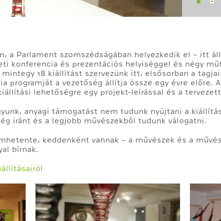
en, a Parlament szomszédságában helyezkedik el – itt áll
eti konferencia és prezentációs helyiséggel és négy mű
integy 18 kiállítást szervezünk itt, elsősorban a tagja
a programját a vezetőség állítja össze egy évre előre.
iállítási lehetőségre egy projekt-leírással és a terveze
gyunk, anyagi támogatást nem tudunk nyújtani a kiállítá
őség iránt és a legjobb művészekből tudunk válogatni.
omhetente, keddenként vannak – a művészek és a művés
al bírnak.
állításairól