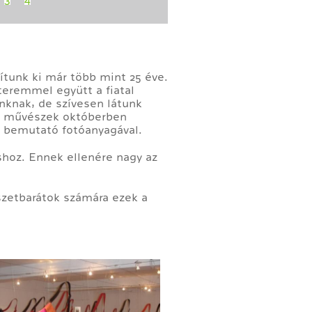
ítunk ki már több mint 25 éve.
teremmel együtt a fiatal
inknak, de szívesen látunk
 A művészek októberben
tt bemutató fotóanyagával.
shoz. Ennek ellenére nagy az
zetbarátok számára ezek a