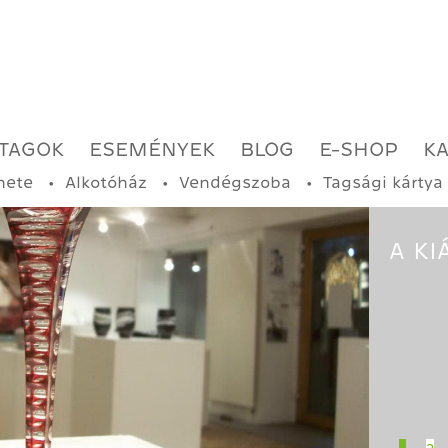
TAGOK
ESEMÉNYEK
BLOG
E-SHOP
K
nete
Alkotóház
Vendégszoba
Tagsági kártya
A KI
1
2