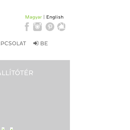
Magyar
English
APCSOLAT
BE
ÁLLÍTÓTÉR
3
4