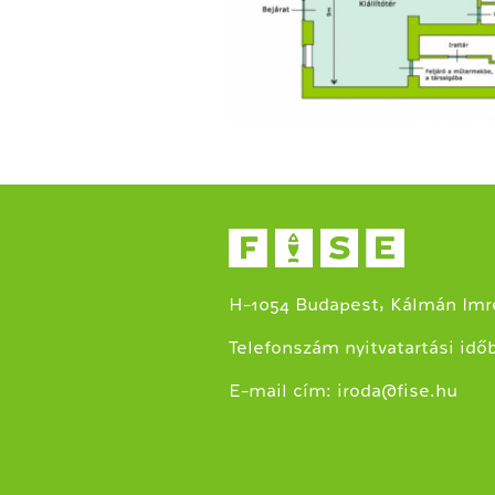
H-1054 Budapest, Kálmán Imre
Telefonszám nyitvatartási idő
E-mail cím:
iroda@fise.hu