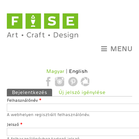
MENU
Magyar
English
Elsődleges fülek
Bejelentkezés
(aktív fül)
Új jelszó igénylése
Felhasználónév
*
A webhelyen regisztrált felhasználónév.
Jelszó
*
A felhasználónévhez tartozó jelszó.