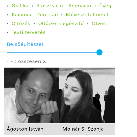
Grafika
Illusztráció - Animáció
Üveg
Kerámia - Porcelán
Művészetelmélet
Öltözék
Öltözék kiegészítő
Ötvös
Textiltervezés
Belsőépítészet
1 - 2 összesen 2.
Ágoston István
Molnár S. Szonja