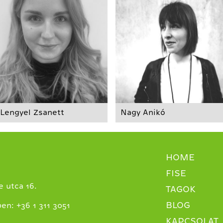
Lengyel Zsanett
Nagy Anikó
HOME
FISE
 utca 16.
TAGOK
BLOG
+
ben:
36 1 311 3051
KAPCSOLAT