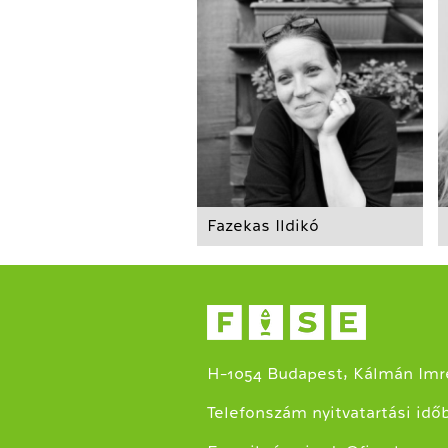
Fazekas Ildikó
H-1054 Budapest, Kálmán Imre
Telefonszám nyitvatartási idő