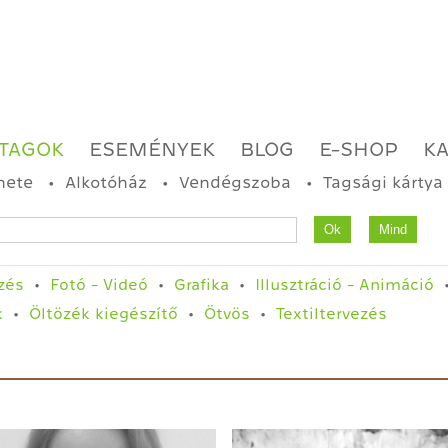
TAGOK
ESEMÉNYEK
BLOG
E-SHOP
K
nete
Alkotóház
Vendégszoba
Tagsági kártya
zés
Fotó - Videó
Grafika
Illusztráció - Animáció
k
Öltözék kiegészítő
Ötvös
Textiltervezés