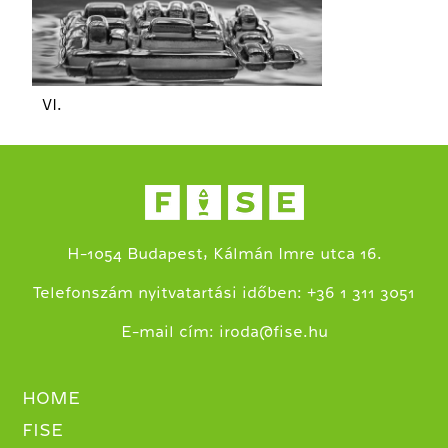
VI.
H-1054 Budapest, Kálmán Imre utca 16.
+
Telefonszám nyitvatartási időben:
36 1 311 3051
E-mail cím:
iroda@fise.hu
HOME
FISE