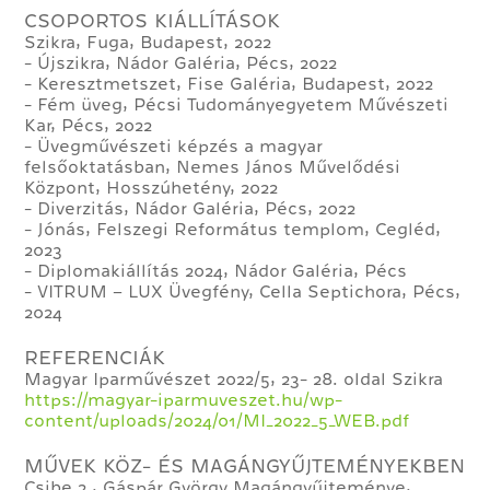
CSOPORTOS KIÁLLÍTÁSOK
Szikra, Fuga, Budapest, 2022
- Újszikra, Nádor Galéria, Pécs, 2022
- Keresztmetszet, Fise Galéria, Budapest, 2022
- Fém üveg, Pécsi Tudományegyetem Művészeti
Kar, Pécs, 2022
- Üvegművészeti képzés a magyar
felsőoktatásban, Nemes János Művelődési
Központ, Hosszúhetény, 2022
- Diverzitás, Nádor Galéria, Pécs, 2022
- Jónás, Felszegi Református templom, Cegléd,
2023
- Diplomakiállítás 2024, Nádor Galéria, Pécs
- VITRUM – LUX Üvegfény, Cella Septichora, Pécs,
2024
REFERENCIÁK
Magyar Iparművészet 2022/5, 23- 28. oldal Szikra
https://magyar-iparmuveszet.hu/wp-
content/uploads/2024/01/MI_2022_5_WEB.pdf
MŰVEK KÖZ- ÉS MAGÁNGYŰJTEMÉNYEKBEN
Csibe 2., Gáspár György Magángyűjteménye,