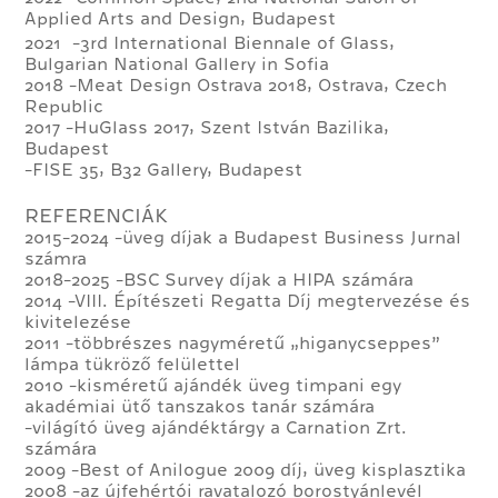
Applied Arts and Design, Budapest
2021 -3rd International Biennale of Glass,
Bulgarian National Gallery in Sofia
2018 -Meat Design Ostrava 2018, Ostrava, Czech
Republic
2017 -HuGlass 2017, Szent István Bazilika,
Budapest
-FISE 35, B32 Gallery, Budapest
REFERENCIÁK
2015-2024 -üveg díjak a Budapest Business Jurnal
számra
2018-2025 -BSC Survey díjak a HIPA számára
2014 -VIII. Építészeti Regatta Díj megtervezése és
kivitelezése
2011 -többrészes nagyméretű „higanycseppes”
lámpa tükröző felülettel
2010 -kisméretű ajándék üveg timpani egy
akadémiai ütő tanszakos tanár számára
-világító üveg ajándéktárgy a Carnation Zrt.
számára
2009 -Best of Anilogue 2009 díj, üveg kisplasztika
2008 -az újfehértói ravatalozó borostyánlevél