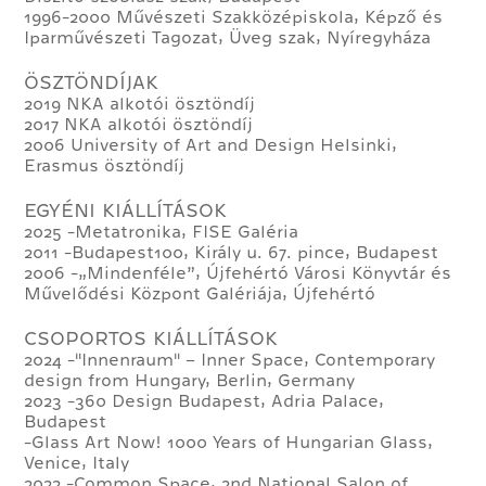
1996-2000 Művészeti Szakközépiskola, Képző és
Iparművészeti Tagozat, Üveg szak, Nyíregyháza
ÖSZTÖNDÍJAK
2019 NKA alkotói ösztöndíj
2017 NKA alkotói ösztöndíj
2006 University of Art and Design Helsinki,
Erasmus ösztöndíj
EGYÉNI KIÁLLÍTÁSOK
2025 -Metatronika, FISE Galéria
2011 -Budapest100, Király u. 67. pince, Budapest
2006 -„Mindenféle”, Újfehértó Városi Könyvtár és
Művelődési Központ Galériája, Újfehértó
CSOPORTOS KIÁLLÍTÁSOK
2024 -"Innenraum" – Inner Space, Contemporary
design from Hungary, Berlin, Germany
2023 -360 Design Budapest, Adria Palace,
Budapest
-Glass Art Now! 1000 Years of Hungarian Glass,
Venice, Italy
2022 -Common Space, 2nd National Salon of