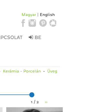
Magyar
English
APCSOLAT
BE
Kerámia - Porcelán
Üveg
1 / 2
››