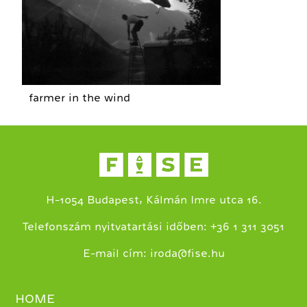
farmer in the wind
H-1054 Budapest, Kálmán Imre utca 16.
+
Telefonszám nyitvatartási időben:
36 1 311 3051
E-mail cím:
iroda@fise.hu
HOME