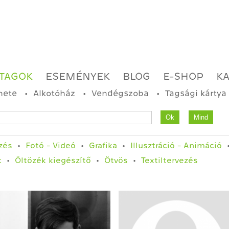
TAGOK
ESEMÉNYEK
BLOG
E-SHOP
K
nete
Alkotóház
Vendégszoba
Tagsági kártya
zés
Fotó - Videó
Grafika
Illusztráció - Animáció
k
Öltözék kiegészítő
Ötvös
Textiltervezés