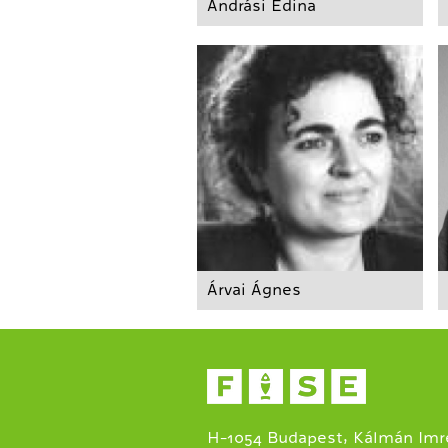
Andrási Edina
Árvai Ágnes
H-1054 Budapest, Kálmán Imre