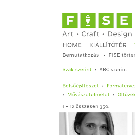
HOME
KIÁLLÍTÓTÉR
Bemutatkozás
FISE törté
Szak szerint
ABC szerint
Belsőépítészet
Formaterve
Művészetelmélet
Öltözé
1 - 12 összesen 350.