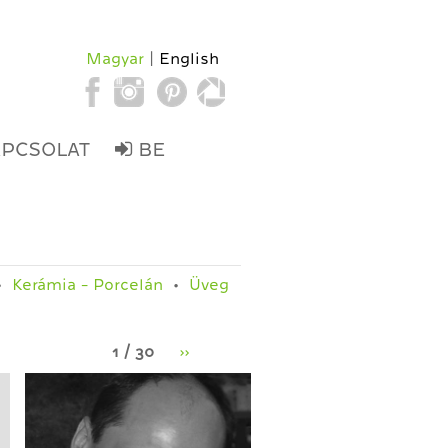
Magyar
English
APCSOLAT
BE
Kerámia - Porcelán
Üveg
1 / 30
››