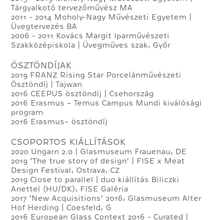
Tárgyalkotó tervezőművész MA
2011 - 2014 Moholy-Nagy Művészeti Egyetem |
Üvegtervezés BA
2006 - 2011 Kovács Margit Iparművészeti
Szakközépiskola | Üvegműves szak, Győr
ÖSZTÖNDÍJAK
2019 FRANZ Rising Star Porcelánművészeti
Ösztöndíj | Tajwan
2016 CEEPUS ösztöndíj | Csehország
2016 Erasmus + Temus Campus Mundi kiválósági
program
2016 Erasmus+ ösztöndíj
CSOPORTOS KIÁLLÍTÁSOK
2020 Ungarn 2.0 | Glasmuseum Frauenau, DE
2019 ‘The true story of design’ | FISE x Meat
Design Festival, Ostrava, CZ
2019 Close to parallel | duo kiállítás Biliczki
Anettel (HU/DK), FISE Galéria
2017 ‘New Acquisitions’ 2016, Glasmuseum Alter
Hof Herding | Coesfeld, G
2016 European Glass Context 2016 - Curated |