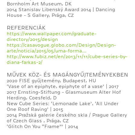
Bornholm Art Museum, DK
2014 Stanislav Libenský Award 2014 | Dancing
House - S Gallery, Prága, CZ
REFERENCIÁK
https://www.wallpaper.com/graduate-
directory/2015/design
https://casavogue.globo.com/Design/Design-
arte/noticia/2015/05/uma-forma...
http://www.fubiz.net/en/2013/11/11/cube-series-by-
diana-farkas-2/
MŰVEK KÖZ- ÉS MAGÁNGYŰJTEMÉNYEKBEN
2020 FISE gyűjtemény, Budapest, HU
‘Vase of an epiphyte, epiphyte of a vase’ | 2017
2017 Ernsting-Stiftung - Glasmuseum Alter Hof
Herding, Coesfeld, D
New Cube Series: ‘Lemonade Lake’, ‘All Under
One Roof Raving’ | 2015
2014 Pražská galerie českého skla / Prague Gallery
of Czech Glass , Prága, CZ
‘Glitch On You “Frame”’ | 2014