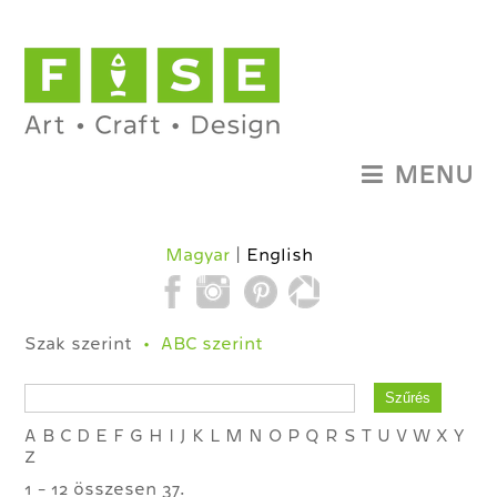
MENU
Magyar
English
Szak szerint
ABC szerint
A
B
C
D
E
F
G
H
I
J
K
L
M
N
O
P
Q
R
S
T
U
V
W
X
Y
Z
1 - 12 összesen 37.