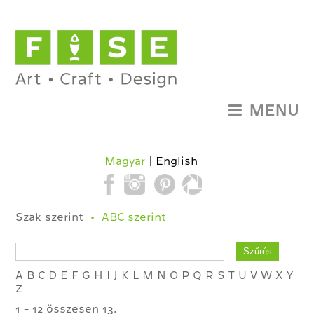
MENU
Magyar
English
Szak szerint
ABC szerint
A
B
C
D
E
F
G
H
I
J
K
L
M
N
O
P
Q
R
S
T
U
V
W
X
Y
Z
1 - 12 összesen 13.