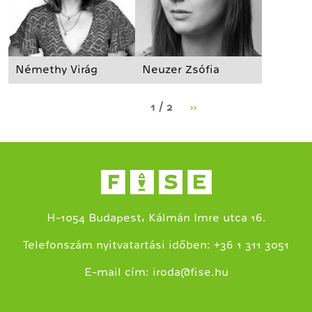
Némethy Virág
Neuzer Zsófia
1 / 2
››
H-1054 Budapest, Kálmán Imre utca 16.
+
Telefonszám nyitvatartási időben:
36 1 311 3051
E-mail cím:
iroda@fise.hu