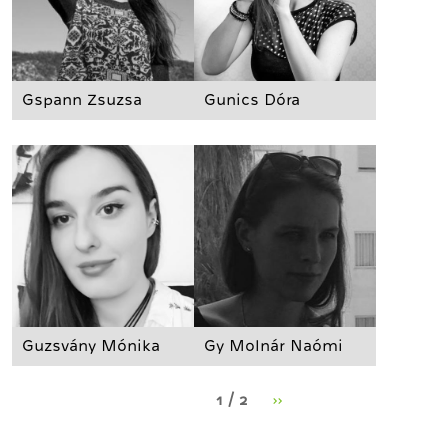
Gspann Zsuzsa
Gunics Dóra
Guzsvány Mónika
Gy Molnár Naómi
1 / 2
››