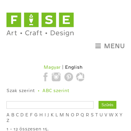
MENU
Magyar
English
Szak szerint
ABC szerint
A
B
C
D
E
F
G
H
I
J
K
L
M
N
O
P
Q
R
S
T
U
V
W
X
Y
Z
1 - 12 összesen 15.