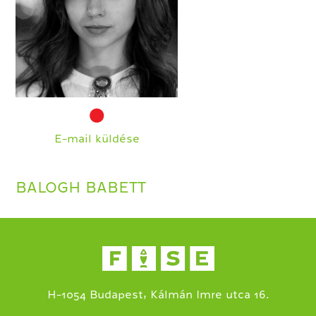
E-mail küldése
BALOGH BABETT
H-1054 Budapest, Kálmán Imre utca 16.