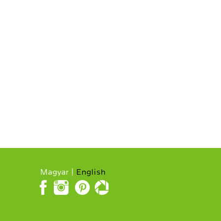
Magyar
English