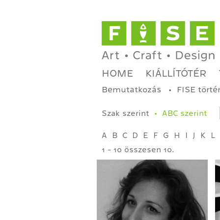
HOME
KIÁLLÍTÓTÉR
Bemutatkozás
FISE törté
Szak szerint
ABC szerint
A
B
C
D
E
F
G
H
I
J
K
L
1 - 10 összesen 10.