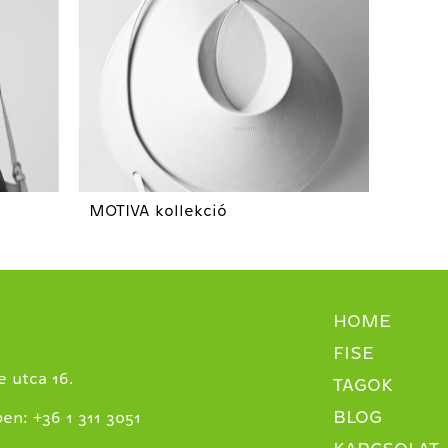
MOTIVA kollekció
HOME
FISE
 utca 16.
TAGOK
BLOG
+
ben:
36 1 311 3051