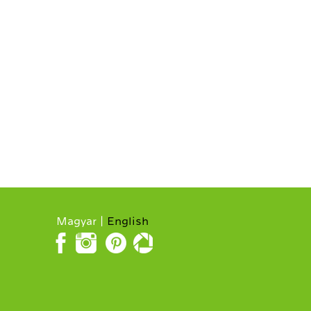
Magyar
English