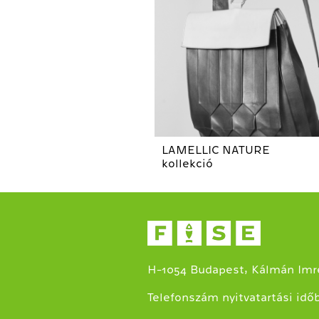
LAMELLIC NATURE
kollekció
H-1054 Budapest, Kálmán Imre
Telefonszám nyitvatartási idő