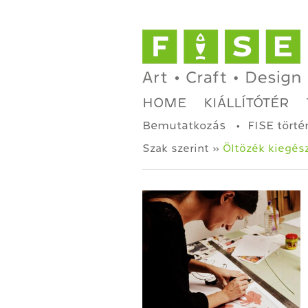
HOME
KIÁLLÍTÓTÉR
Bemutatkozás
FISE törté
Szak szerint »
Öltözék kiegés