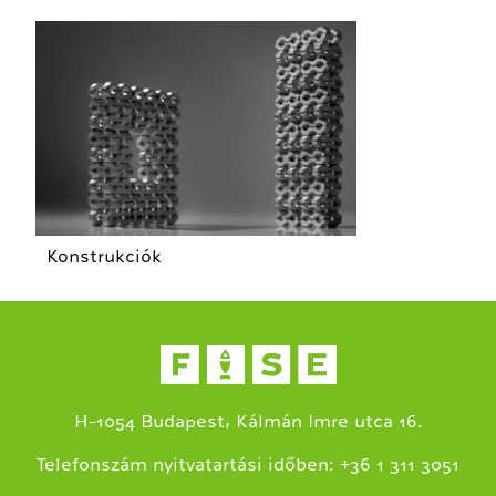
Konstrukciók
H-1054 Budapest, Kálmán Imre utca 16.
+
Telefonszám nyitvatartási időben:
36 1 311 3051