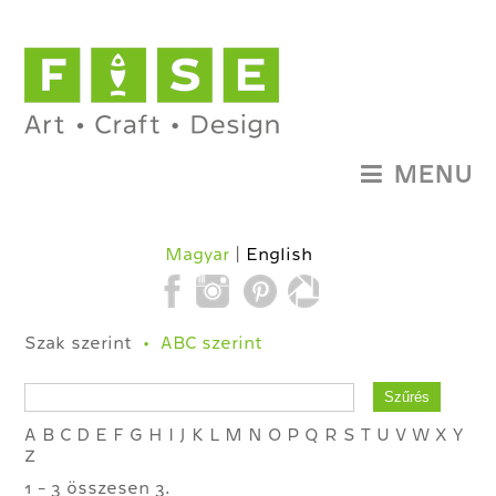
MENU
Magyar
English
Szak szerint
ABC szerint
A
B
C
D
E
F
G
H
I
J
K
L
M
N
O
P
Q
R
S
T
U
V
W
X
Y
Z
1 - 3 összesen 3.