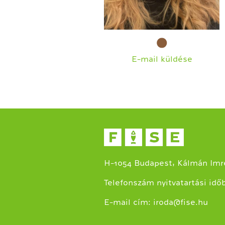
E-mail küldése
H-1054 Budapest, Kálmán Imre
Telefonszám nyitvatartási idő
E-mail cím:
iroda@fise.hu