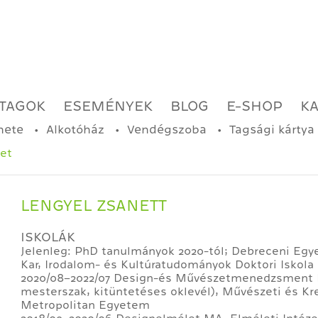
TAGOK
ESEMÉNYEK
BLOG
E-SHOP
K
nete
Alkotóház
Vendégszoba
Tagsági kártya
et
LENGYEL ZSANETT
ISKOLÁK
Jelenleg: PhD tanulmányok 2020-tól; Debreceni Eg
Kar, Irodalom- és Kultúratudományok Doktori Iskola
2020/08–2022/07 Design-és Művészetmenedzsment MA 
mesterszak, kitüntetéses oklevél), Művészeti és Kre
Metropolitan Egyetem