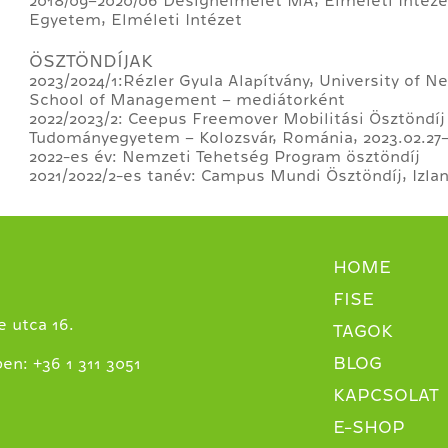
2018/09–2020/06 Designelmélet MA, Elméleti Intéz
Egyetem, Elméleti Intézet
ÖSZTÖNDÍJAK
2023/2024/1:Rézler Gyula Alapítvány, University of
School of Management – mediátorként
2022/2023/2: Ceepus Freemover Mobilitási Ösztöndíj
Tudományegyetem – Kolozsvár, Románia, 2023.02.27–
2022-es év: Nemzeti Tehetség Program ösztöndíj
2021/2022/2-es tanév: Campus Mundi Ösztöndíj, Izla
HOME
FISE
 utca 16.
TAGOK
BLOG
+
ben:
36 1 311 3051
KAPCSOLAT
E-SHOP