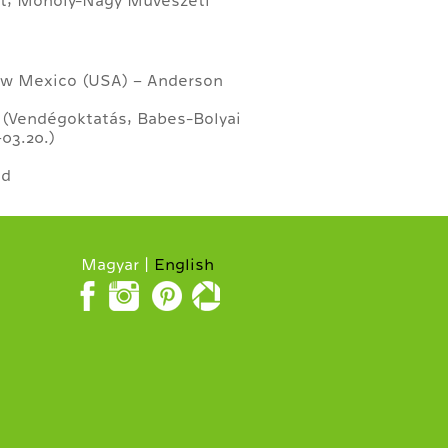
et, Moholy-Nagy Művészeti
 New Mexico (USA) – Anderson
 (Vendégoktatás, Babes-Bolyai
03.20.)
nd
Magyar
English