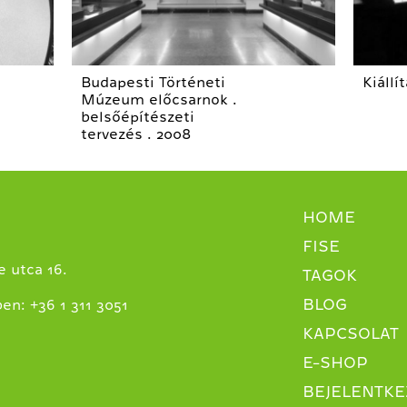
Budapesti Történeti
Kiállí
Múzeum előcsarnok .
belsőépítészeti
tervezés . 2008
HOME
FISE
 utca 16.
TAGOK
BLOG
+
ben:
36 1 311 3051
KAPCSOLAT
E-SHOP
BEJELENTKE