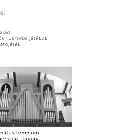
íj
alád
ős” uszodai játékok
atójáték
mátus templom
gerszeg . orgona