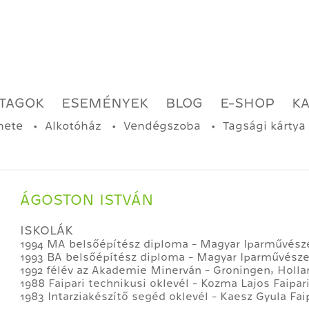
TAGOK
ESEMÉNYEK
BLOG
E-SHOP
K
nete
Alkotóház
Vendégszoba
Tagsági kártya
ÁGOSTON ISTVÁN
ISKOLÁK
1994 MA belsőépítész diploma - Magyar Iparművésze
1993 BA belsőépítész diploma - Magyar Iparművésze
1992 félév az Akademie Minerván - Groningen, Holla
1988 Faipari technikusi oklevél - Kozma Lajos Faipa
1983 Intarziakészítő segéd oklevél - Kaesz Gyula Fai