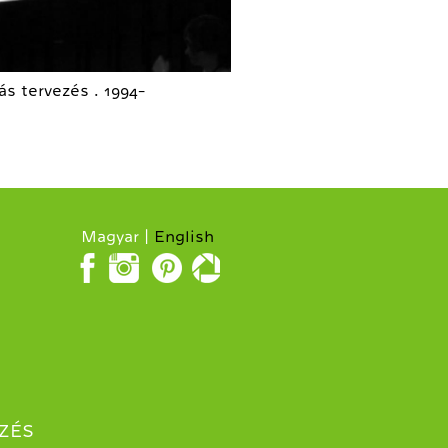
tás tervezés . 1994-
Magyar
English
ZÉS