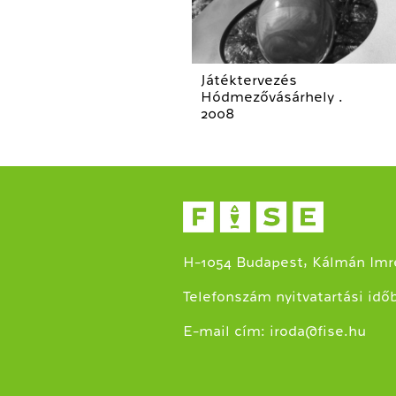
Játéktervezés
Hódmezővásárhely .
2008
H-1054 Budapest, Kálmán Imre
Telefonszám nyitvatartási idő
E-mail cím:
iroda@fise.hu