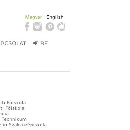
Magyar
English
APCSOLAT
BE
ti Főiskola
ti Főiskola
ndia
ri Technikum
pari Szakközépiskola