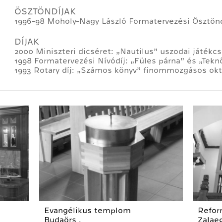
ÖSZTÖNDÍJAK
1996-98 Moholy-Nagy László Formatervezési Ösztönd
DÍJAK
2000 Miniszteri dicséret: „Nautilus” uszodai játékcs
1998 Formatervezési Nívódíj: „Füles párna” és „Tekn
1993 Rotary díj: „Számos könyv” finommozgásos okt
Evangélikus templom
Refor
Budaörs .
Zalae