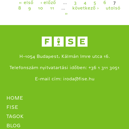
Oldalak
« első
‹ előző
…
3
4
5
6
7
8
9
10
11
…
következő ›
utolsó
»
H-1054 Budapest, Kálmán Imre utca 16.
+
Telefonszám nyitvatartási időben:
36 1 311 3051
E-mail cím:
iroda@fise.hu
HOME
FISE
TAGOK
BLOG