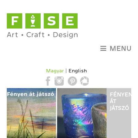
MENU
Magyar
English
FÉNYEN
ÁT
JÁTSZÓ
-
HERMAN
KATALIN
ÜVEGMŰV