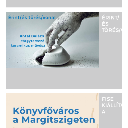
ÉRINT/
ÉS
TÖRÉS/V
-
ANTAL
BALÁZS
TÁRGYTE
KERAMIK
MŰVÉSZ
KIÁLLÍTÁS
FISE
KIÁLLÍTÁS
A
KRISTÁLY
SZÍNTÉR