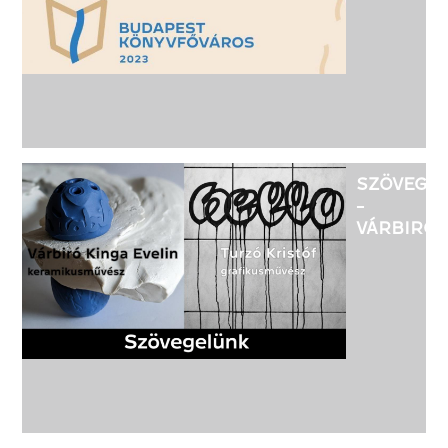
-
BUDAPES
KÖNYVFŐ
2023
MÁJUS
20-21,
27-28
SZÖVEGE
-
VÁRBIRÓ
KINGA
EVELIN
KERAMIK
ÉS
TURZÓ
KRISTÓF
GRAFIKU
KIÁLLÍTÁS