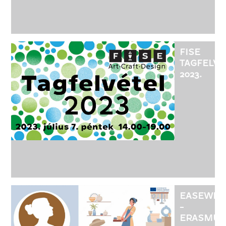
FISE
TAGFELVÉ
2023.
EASEWE
-
ERASMUS