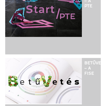
– A
PTE
MŰVÉSZE
KAR,
FORMATE
TANSZÉK,
TÁRGYALK
ÉS
KERÁMIA
SZAKOS
HALLGAT
KIÁLLÍTÁS
BETŰVET
– A
FISE
BETŰ-,
KÖNYV-
ÉS
KIADVÁNY
KIÁLLÍTÁS