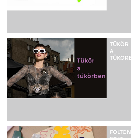
TÜKÖR
A
TÜKÖRBE
-
KOCSOR
ESZTER
SÁRA
ÉKSZERT
KIÁLLÍTÁS
FOLTON