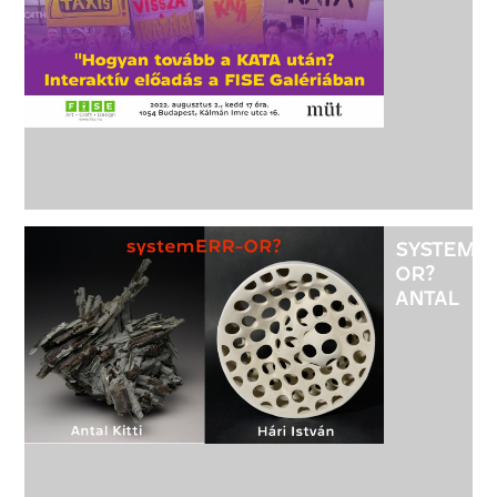
KATA
UTÁN?
-
INTERAKT
ELŐADÁS
A FISE
GALÉRIÁ
-
08.02.
17H
SYSTEME
OR?
ANTAL
KITTI
ÉS
HÁRI
ISTVÁN
KERAMIK
KIÁLLÍTÁS