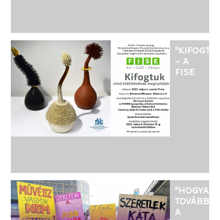
GÁBOR
FESTŐMŰ
KIÁLLÍTÁS
"KIFOGTU
– A
FISE
KORTÁRS
GYŰJTEM
KIÁLLÍTÁS
HÉVÍZEN
"HOGYAN
TOVÁBB
A