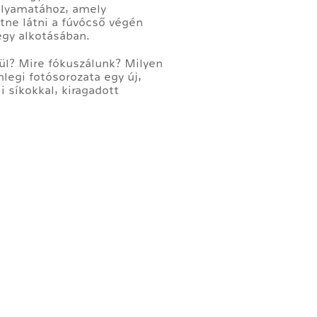
folyamatához, amely
tne látni a fúvócső végén
egy alkotásában.
ül? Mire fókuszálunk? Milyen
nlegi fotósorozata egy új,
 síkokkal, kiragadott