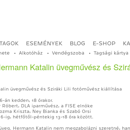
TAGOK
ESEMÉNYEK
BLOG
E-SHOP
K
nete
Alkotóház
Vendégszoba
Tagsági kártya
Hermann Katalin üvegművész és Szirá
lin üvegművész és Sziráki Lili fotóművész kiállítása
6-án kedden, 18 órakor.
r Róbert, DLA iparművész, a FISE elnöke
zma Kriszta, Ney Bianka és Szabó Orsi
6-ig, hétfőtől-péntekig 13-18 óra között.
 üveg. Hermann Katalin nem megzabolázni szeretné, ha