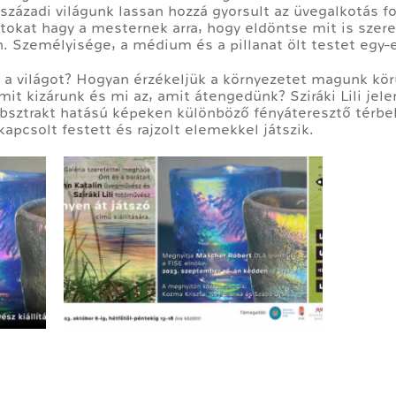
zázadi világunk lassan hozzá gyorsult az üvegalkotás 
tokat hagy a mesternek arra, hogy eldöntse mit is szere
n. Személyisége, a médium és a pillanat ölt testet egy-
a világot? Hogyan érzékeljük a környezetet magunk kör
it kizárunk és mi az, amit átengedünk? Sziráki Lili jele
bsztrakt hatású képeken különböző fényáteresztő térbeli
apcsolt festett és rajzolt elemekkel játszik.