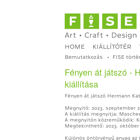
HOME
KIÁLLÍTÓTÉR
Bemutatkozás
FISE törté
Fényen át játszó - 
kiállítása
Fényen át játszó Hermann Kata
Megnyitó: 2023. szeptember 2
A kiállítás megnyitja: Masche
A megnyitón közreműködik: Ko
Megtekinthető: 2023. október 
Különös öntörvényű anyag az