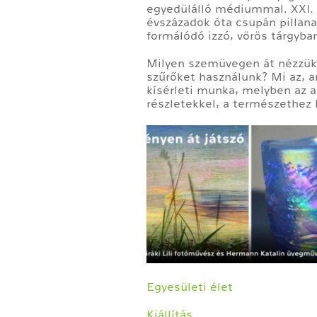
egyedülálló médiummal. XXI. s
évszázadok óta csupán pillana
formálódó izzó, vörös tárgyba
Milyen szemüvegen át nézzük 
szűrőket használunk? Mi az, am
kísérleti munka, melyben az a
részletekkel, a természethez k
Egyesületi élet
Kiállítás