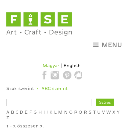
MENU
Magyar
English
Szak szerint
ABC szerint
A
B
C
D
E
F
G
H
I
J
K
L
M
N
O
P
Q
R
S
T
U
V
W
X
Y
Z
1 - 3 összesen 3.