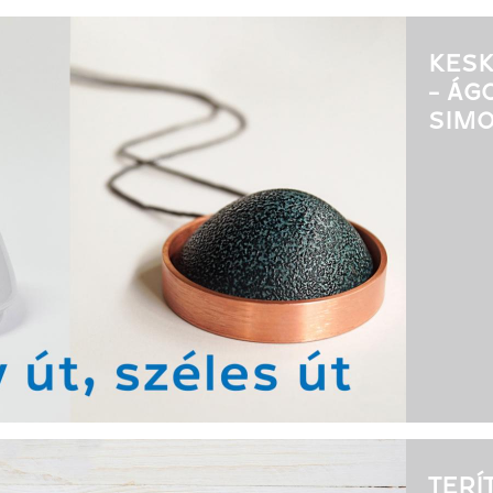
KESK
- ÁG
SIMO
TERÍ