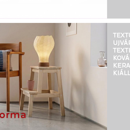
TEXT
UJVÁ
TEXT
KOVÁ
KER
KIÁL