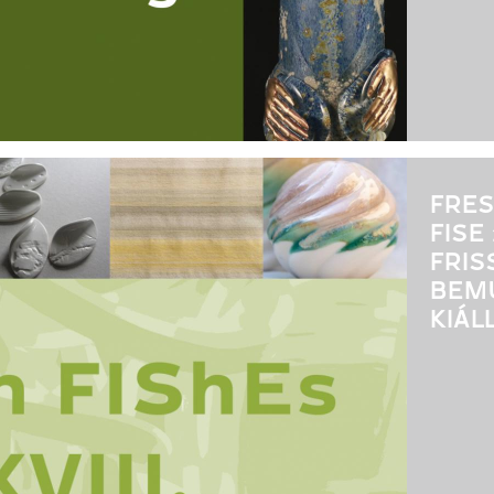
FRESH
FISE
FRIS
BEM
KIÁL