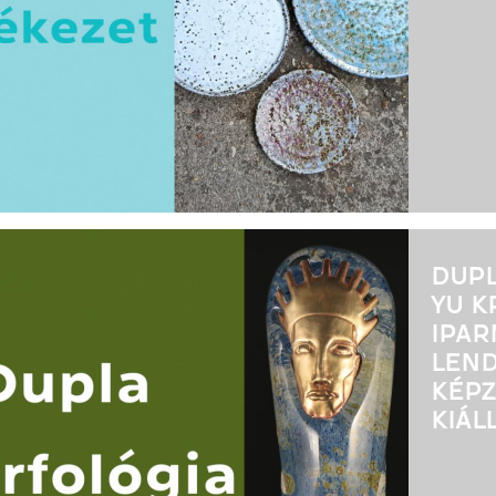
DUPL
YU K
IPAR
LEND
KÉP
KIÁL