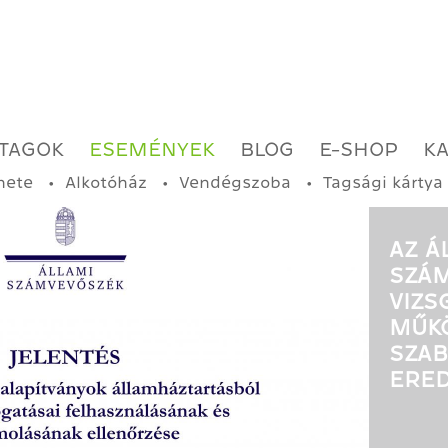
TAGOK
ESEMÉNYEK
BLOG
E-SHOP
K
nete
Alkotóház
Vendégszoba
Tagsági kártya
AZ Á
SZÁ
VIZS
MŰK
SZAB
ERE