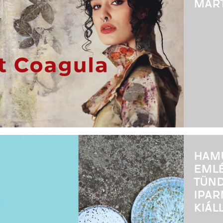
MÁRT
HAMU
EMLÉ
TÜND
IPAR
KIÁL