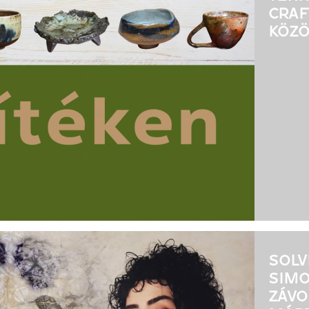
CRAF
KÖZÖ
SOLV
SIMO
ZÁVO