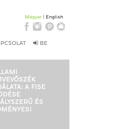
Magyar
English
APCSOLAT
BE
LLAMI
MVEVŐSZÉK
GÁLATA: A FISE
ÖDÉSE
ÁLYSZERŰ ÉS
DMÉNYES!