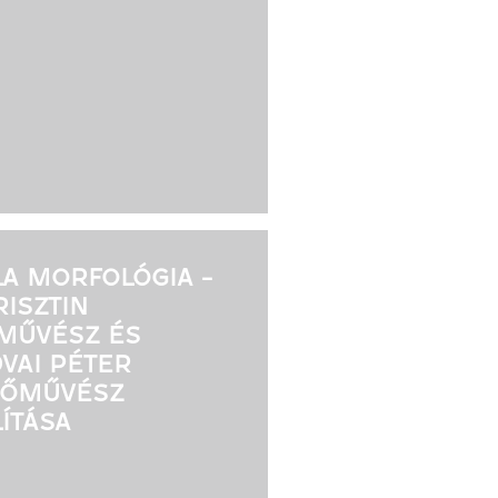
A MORFOLÓGIA -
RISZTIN
MŰVÉSZ ÉS
VAI PÉTER
ZŐMŰVÉSZ
LÍTÁSA