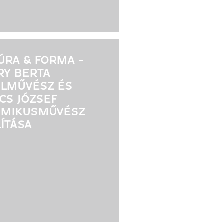
ÚRA & FORMA -
RY BERTA
ILMŰVÉSZ ÉS
CS JÓZSEF
AMIKUSMŰVÉSZ
LÍTÁSA