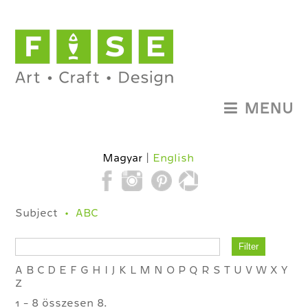
MENU
Magyar
English
Subject
ABC
A
B
C
D
E
F
G
H
I
J
K
L
M
N
O
P
Q
R
S
T
U
V
W
X
Y
Z
1 - 8 összesen 8.