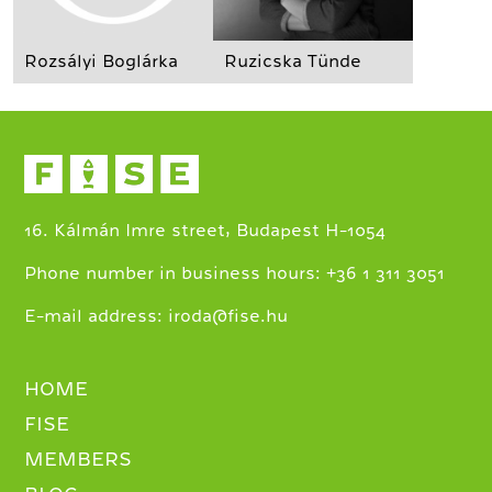
Rozsályi Boglárka
Ruzicska Tünde
16. Kálmán Imre street, Budapest H-1054
+
Phone number in business hours:
36 1 311 3051
E-mail address:
iroda@fise.hu
HOME
FISE
MEMBERS