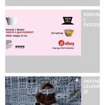
KORONA
/
ÉKSZER
-
AUKCIÓ
A
GYERMEK
INDONÉZ
LELEMÉN
///
BOGÓ
KRISZTIN