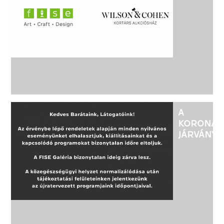
A
WILSON
&
COHEN
AUKCIÓS
A
KORONAV
JÁRVÁNY
MIATT,
A FISE
GALÉRIA
BIZONYT
IDEIG
ZÁRVA
LESZ.