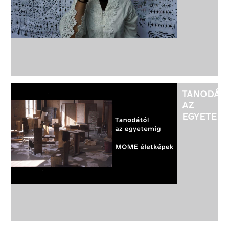
KIÁLLÍTÁS
APROPÓJ
TANODÁT
AZ
EGYETEM
-
MOME
ÉLETKÉP
CSIPES
ANTAL
IPARMŰV
KIÁLLÍTÁS