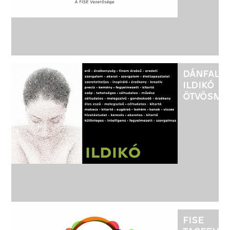
DÁNFALVI
ILDIKÓ
ÖTVÖSMŰ
KIÁLLÍTÁS
FISE