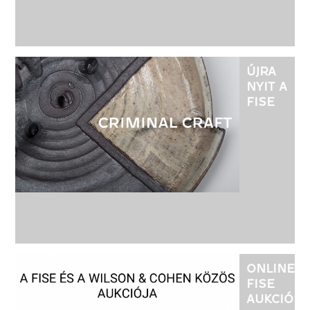
ÚJRA
NYIT A
FISE
GALÉRIA!
07.21:
CRIMINAL
CRAFT
ALKOTÓI
KÖZÖSSÉ
KIÁLLÍTÁS
ONLINE
FISE
AUKCIÓ