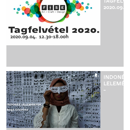
TAGFELVÉ
2020.09.04
INDONÉZ
LELEMÉN
-
BOGÓ
KRISZTIN
KIÁLLÍTÁS