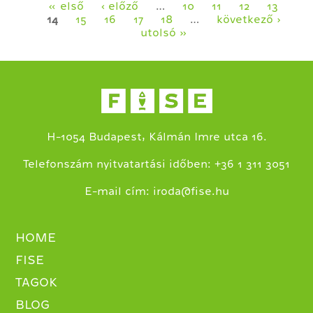
Oldalak
« első
‹ előző
…
10
11
12
13
14
15
16
17
18
…
következő ›
utolsó »
H-1054 Budapest, Kálmán Imre utca 16.
+
Telefonszám nyitvatartási időben:
36 1 311 3051
E-mail cím:
iroda@fise.hu
HOME
FISE
TAGOK
BLOG