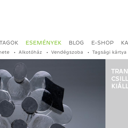
TAGOK
ESEMÉNYEK
BLOG
E-SHOP
K
nete
Alkotóház
Vendégszoba
Tagsági kártya
TRAN
CSIL
KIÁL