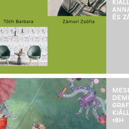
KIÁL
ANNA
ÉS Z
MESE
DEM
GRA
KIÁLL
18H