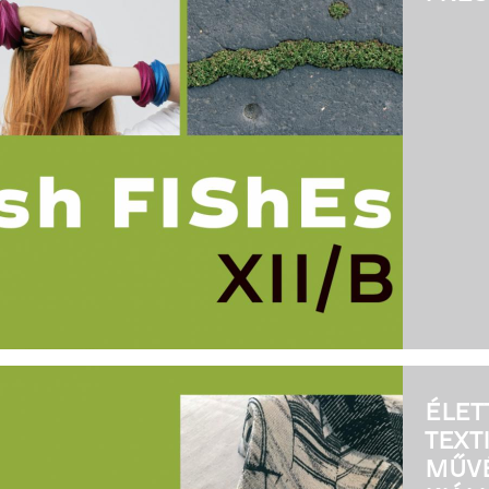
ÉLET
TEXT
MŰV