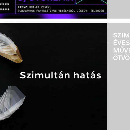
SZIM
ÉVES
MŰVÉ
ÖTVÖ