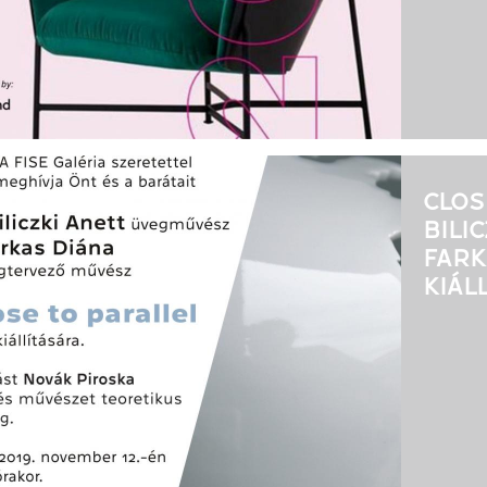
CLOS
BILI
FARK
KIÁL