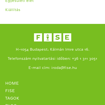
Egyesületi élet
Kiállítás
H-1054 Budapest, Kálmán Imre utca 16.
+
Telefonszám nyitvatartási időben:
36 1 311 3051
E-mail cím:
iroda@fise.hu
HOME
FISE
TAGOK