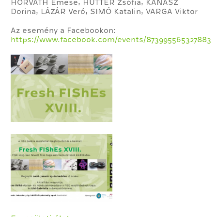
HORVÁTH Emese, HUTTER Zsófia, KANÁSZ
Dorina, LÁZÁR Veró, SIMÓ Katalin, VARGA Viktor
Az esemény a Facebookon:
https://www.facebook.com/events/873995565327883