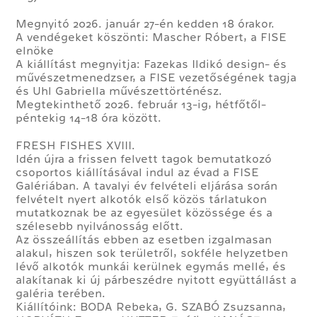
Megnyitó 2026. január 27-én kedden 18 órakor.
A vendégeket köszönti: Mascher Róbert, a FISE
elnöke
A kiállítást megnyitja: Fazekas Ildikó design- és
művészetmenedzser, a FISE vezetőségének tagja
és Uhl Gabriella művészettörténész.
Megtekinthető 2026. február 13-ig, hétfőtől-
péntekig 14-18 óra között.
FRESH FISHES XVIII.
Idén újra a frissen felvett tagok bemutatkozó
csoportos kiállításával indul az évad a FISE
Galériában. A tavalyi év felvételi eljárása során
felvételt nyert alkotók első közös tárlatukon
mutatkoznak be az egyesület közössége és a
szélesebb nyilvánosság előtt.
Az összeállítás ebben az esetben izgalmasan
alakul, hiszen sok területről, sokféle helyzetben
lévő alkotók munkái kerülnek egymás mellé, és
alakítanak ki új párbeszédre nyitott együttállást a
galéria terében.
Kiállítóink: BODA Rebeka, G. SZABÓ Zsuzsanna,