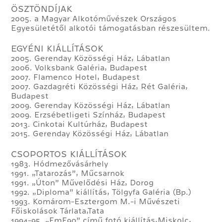
ÖSZTÖNDÍJAK
2005. a Magyar Alkotóművészek Országos
Egyesületétől alkotói támogatásban részesültem.
EGYÉNI KIÁLLÍTÁSOK
2005. Gerenday Közösségi Ház, Lábatlan
2006. Volksbank Galéria, Budapest
2007. Flamenco Hotel, Budapest
2007. Gazdagréti Közösségi Ház, Rét Galéria,
Budapest
2009. Gerenday Közösségi Ház, Lábatlan
2009. Erzsébetligeti Színház, Budapest
2013. Cinkotai Kultúrház, Budapest
2015. Gerenday Közösségi Ház, Lábatlan
CSOPORTOS KIÁLLÍTÁSOK
1983. Hódmezővásárhely
1991. „Tatarozás”, Műcsarnok
1991. „Úton” Művelődési Ház, Dorog
1992. „Diploma” kiállítás, Tölgyfa Galéria (Bp.)
1993. Komárom-Esztergom M.-i Művészeti
Főiskolások Tárlata,Tata
1994-95. „FmF90” című fotó kiállítás,Miskolc,