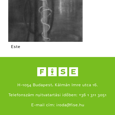
Este
H-1054 Budapest, Kálmán Imre utca 16.
+
Telefonszám nyitvatartási időben:
36 1 311 3051
E-mail cím:
iroda@fise.hu