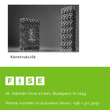
Konstrukciók
16. Kálmán Imre street, Budapest H-1054
+
Phone number in business hours:
36 1 311 3051