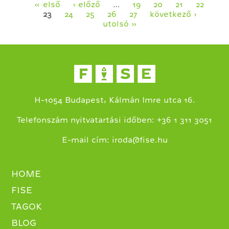
Oldalak
« első
‹ előző
…
19
20
21
22
23
24
25
26
27
következő ›
utolsó »
H-1054 Budapest, Kálmán Imre utca 16.
+
Telefonszám nyitvatartási időben:
36 1 311 3051
E-mail cím:
iroda@fise.hu
HOME
FISE
TAGOK
BLOG