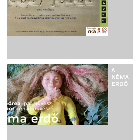
A
NÉMA
ERDŐ
-
VÉCSEY
VIRÁG
IPARMŰV
ÉS
KLIMA
GÁBOR
KÉPZŐMŰ