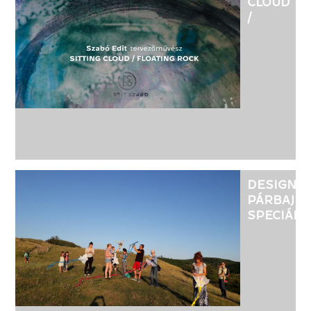
CLOUD
/
FLOATING
ROCK
DESIGN
PÁRBAJ
SPECIÁL
2017