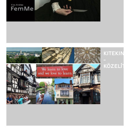
KITEKINT
-
KÖZELÍTŐ