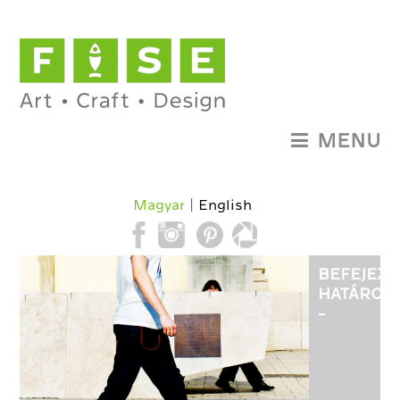
MENU
Magyar
English
BEFEJEZE
HATÁROK
-
BALÁZS
ZSOLT
FOTOGRÁ
KIÁLLÍTÁS