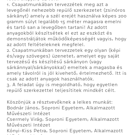
1. Csapatmunkában tervezzétek meg azt a
levegőnél nehezebb repülő szerkezetet (zsinóros
sárkányt) amely a szél erejét használva képes 200
gramm súlyt legalább 15 méter magasra emelni
és tartó san a levegőben tartani! Az adott
anyagokból készítsétek el ezt az eszközt és
demonstráljátok működőképességét vagyis, hogy
az adott feltételeknek megfelel.
2. Csapatmunkában tervezzetek egy olyan (képi
és/vagy szöveges) üzenetet, amelyet egy saját
tervezésű és készítésű sárkányon (vagy
sárkánnyal/sárkányokkal) emeltek a magasba és
amely távolról is jól kivehető, értelmezhető. Itt is
csak az adott anyagok használhatók.
3. A feladat úgy is megoldható, hogy egyetlen
repülő szerkezettel teljesítitek mindkét célt.
Köszönjük a résztvevőknek a lelkes munkát:
Bodnár János, Soproni Egyetem, Alkalmazott
Művészeti Intézet
Csermely Virág, Soproni Egyetem, Alkalmazott
Művészeti Intézet
Kónyi-Kiss Petra, Soproni Egyetem, Alkalmazott