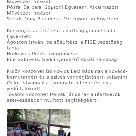
Művészeti Intézet
Pósfai Barbara, Soproni Egyetem, Alkalmazott
Művészeti Intézet
Szeidl Dóra, Budapesti Metropolitan Egyetem
Köszönjük az értékelő bizottság gondoskodó
figyelmét:
Ágoston István, belsőépítész, a FISE vezetőségi
tagja
Borkovics Péter, üvegművész
File Gabriella, Sárkányeresztő Baráti Társaság
Külön köszönet Borkovics Laci bácsinak a kovács-
bemutatóért és a szíves vendéglátásért, valamint
Csikó Istvánnak a támogató jelenlétért és a
védőitalokért!
További köszönet Polyák Jánosnak a résztvevők
szervezésében nyújtott segítségéért!