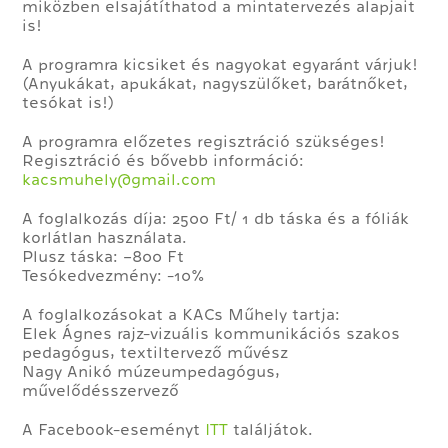
miközben elsajátíthatod a mintatervezés alapjait
is!
A programra kicsiket és nagyokat egyaránt várjuk!
(Anyukákat, apukákat, nagyszülőket, barátnőket,
tesókat is!)
A programra előzetes regisztráció szükséges!
Regisztráció és bővebb információ:
kacsmuhely@gmail.com
A foglalkozás díja: 2500 Ft/ 1 db táska és a fóliák
korlátlan használata.
Plusz táska: +800 Ft
Tesókedvezmény: -10%
A foglalkozásokat a KACs Műhely tartja:
Elek Ágnes rajz-vizuális kommunikációs szakos
pedagógus, textiltervező művész
Nagy Anikó múzeumpedagógus,
művelődésszervező
A Facebook-eseményt
ITT
találjátok.