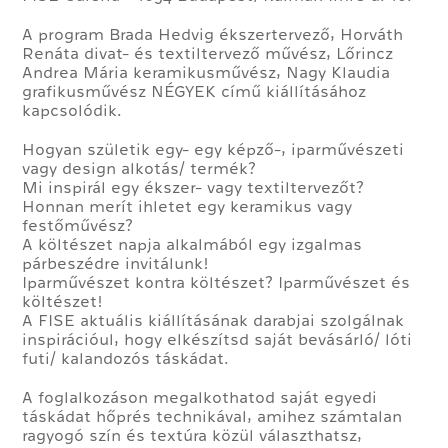
A program Brada Hedvig ékszertervező, Horváth
Renáta divat- és textiltervező művész, Lőrincz
Andrea Mária keramikusművész, Nagy Klaudia
grafikusművész NÉGYEK című kiállításához
kapcsolódik.
Hogyan születik egy- egy képző-, iparművészeti
vagy design alkotás/ termék?
Mi inspirál egy ékszer- vagy textiltervezőt?
Honnan merít ihletet egy keramikus vagy
festőművész?
A költészet napja alkalmából egy izgalmas
párbeszédre invitálunk!
Iparművészet kontra költészet? Iparművészet és
költészet!
A FISE aktuális kiállításának darabjai szolgálnak
inspirációul, hogy elkészítsd saját bevásárló/ lóti
futi/ kalandozós táskádat.
A foglalkozáson megalkothatod saját egyedi
táskádat hőprés technikával, amihez számtalan
ragyogó szín és textúra közül választhatsz,