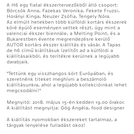
A H6 egy fiatal ékszertervezőkből álló csoport:
Börcsök Anna, Fazekas Veronika, Fekete Fruzsi,
Horányi Kinga, Neuzer Zsófia, Tengely Nóra.
Az elmúlt hetekben több külföldi kortárs ékszerek
köré épülő eseményen vettek részt, úgy mint a
valenciai ékszer biennále, a Melting Point, és a
Bukarestben évente megrendezésre kerülő
AUTOR kortárs ékszer kiállítás és vásár. A Tapas
de h6 című kiállításuk ízelítőt ad a külföldi a
kiállításaikból, és terítékre kerülnek a legújabb
darabjaik.
"Tettünk egy visszhangos kört Európában, és
szeretnénk titeket meghívni a beszámoló
kiállításunkra, ahol a legújabb kollekcióinkat lehet
megcsodálni!"
Megnyitó: 2018. május 15-én kedden 19.00 órakor.
A kiállítást megnyitja: Góg Angéla, food designer
A kiállítás nyomokban ékszereket tartalmaz, a
tárgyak lenyelése fulladást okoz!