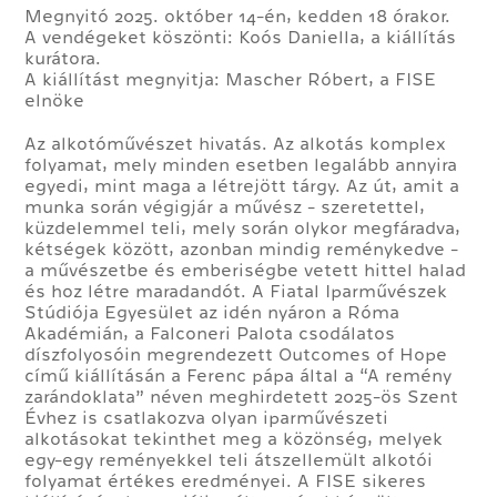
Megnyitó 2025. október 14-én, kedden 18 órakor.
A vendégeket köszönti: Koós Daniella, a kiállítás
kurátora.
A kiállítást megnyitja: Mascher Róbert, a FISE
elnöke
Az alkotóművészet hivatás. Az alkotás komplex
folyamat, mely minden esetben legalább annyira
egyedi, mint maga a létrejött tárgy. Az út, amit a
munka során végigjár a művész - szeretettel,
küzdelemmel teli, mely során olykor megfáradva,
kétségek között, azonban mindig reménykedve -
a művészetbe és emberiségbe vetett hittel halad
és hoz létre maradandót. A Fiatal Iparművészek
Stúdiója Egyesület az idén nyáron a Róma
Akadémián, a Falconeri Palota csodálatos
díszfolyosóin megrendezett Outcomes of Hope
című kiállításán a Ferenc pápa által a “A remény
zarándoklata” néven meghirdetett 2025-ös Szent
Évhez is csatlakozva olyan iparművészeti
alkotásokat tekinthet meg a közönség, melyek
egy-egy reményekkel teli átszellemült alkotói
folyamat értékes eredményei. A FISE sikeres