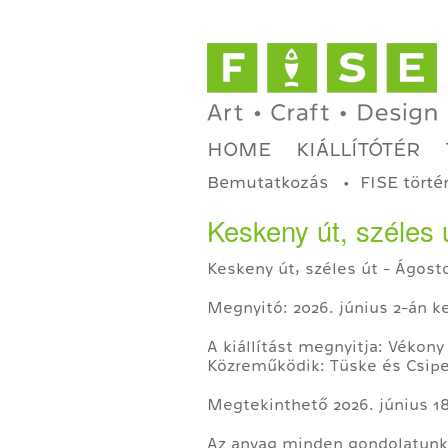
HOME
KIÁLLÍTÓTÉR
Bemutatkozás
FISE törté
Keskeny út, széles 
Keskeny út, széles út - Ágost
Megnyitó: 2026. június 2-án k
A kiállítást megnyitja: Vékony
Közreműködik: Tüske és Csipe
Megtekinthető 2026. június 18
Az anyag minden gondolatunk 