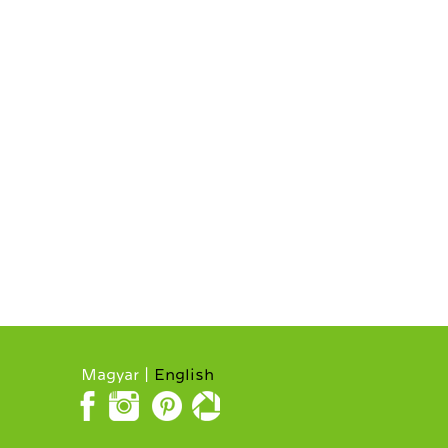
Magyar
English