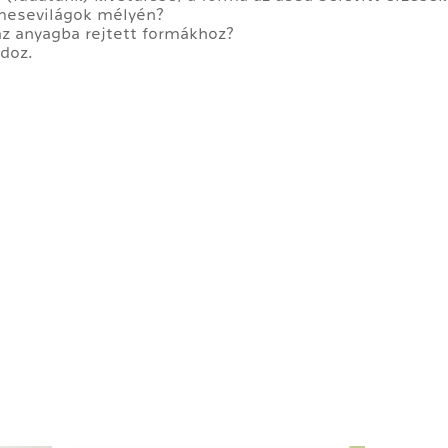
 mesevilágok mélyén?
az anyagba rejtett formákhoz?
doz.