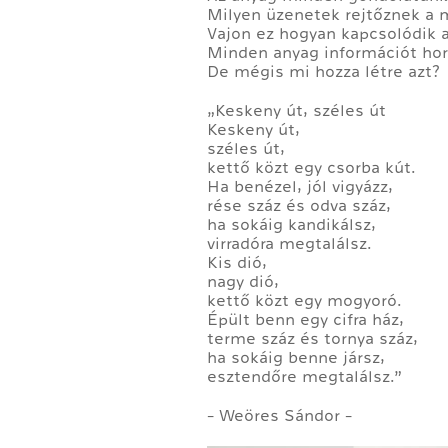
Milyen üzenetek rejtőznek a
Vajon ez hogyan kapcsolódik 
Minden anyag információt hor
De mégis mi hozza létre azt?
„Keskeny út, széles út
Keskeny út,
széles út,
kettő közt egy csorba kút.
Ha benézel, jól vigyázz,
rése száz és odva száz,
ha sokáig kandikálsz,
virradóra megtalálsz.
Kis dió,
nagy dió,
kettő közt egy mogyoró.
Épült benn egy cifra ház,
terme száz és tornya száz,
ha sokáig benne jársz,
esztendőre megtalálsz.”
- Weöres Sándor -