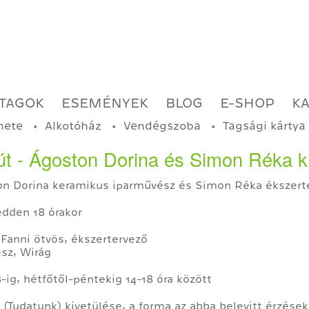
TAGOK
ESEMÉNYEK
BLOG
E-SHOP
K
nete
Alkotóház
Vendégszoba
Tagsági kártya
út - Ágoston Dorina és Simon Réka ki
on Dorina keramikus iparművész és Simon Réka ékszerte
edden 18 órakor
 Fanni ötvös, ékszertervező
sz, Wirág
-ig, hétfőtől-péntekig 14-18 óra között
(Tudatunk) kivetülése, a forma az abba belevitt érzése