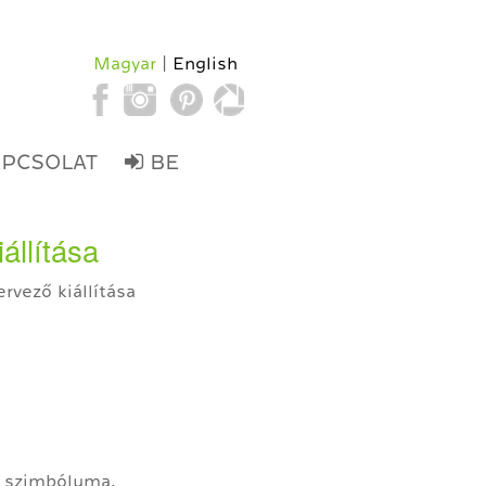
Magyar
English
APCSOLAT
BE
állítása
rvező kiállítása
k szimbóluma.