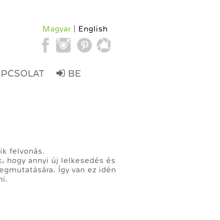
Magyar
English
APCSOLAT
BE
ik felvonás.
, hogy annyi új lelkesedés és
egmutatására. Így van ez idén
i.