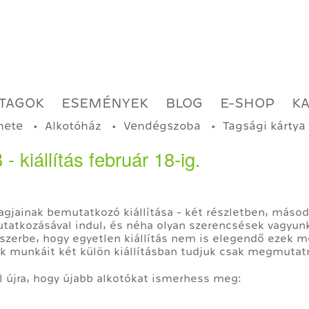
TAGOK
ESEMÉNYEK
BLOG
E-SHOP
K
nete
Alkotóház
Vendégszoba
Tagsági kártya
 kiállítás február 18-ig.
tagjainak bemutatkozó kiállítása - két részletben, másod
tatkozásával indul, és néha olyan szerencsések vagyunk
dszerbe, hogy egyetlen kiállítás nem is elegendő ezek m
ink munkáit két külön kiállításban tudjuk csak megmutatn
el újra, hogy újabb alkotókat ismerhess meg: