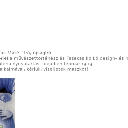
s Máté - író, újságíró
abriella művészettörténész és Fazekas Ildikó design- 
léria nyitvatartási idejében február 19-ig.
lkalmával, kérjük, viseljetek maszkot!