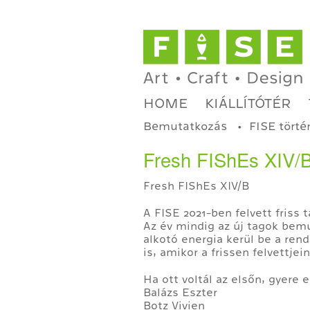
HOME
KIÁLLÍTÓTÉR
Bemutatkozás
FISE törté
Fresh FIShEs XIV/B -
Fresh FIShEs XIV/B
A FISE 2021-ben felvett friss 
Az év mindig az új tagok bemu
alkotó energia kerül be a ren
is, amikor a frissen felvettje
Ha ott voltál az elsőn, gyere 
Balázs Eszter
Botz Vivien