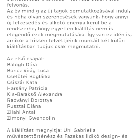
felvonás.
Az év mindig az új tagok bemutatkozásával indul,
és néha olyan szerencsések vagyunk, hogy annyi
új lelkesedés és alkotó energia kerül be a
rendszerbe, hogy egyetlen kiállítás nem is
elegendő ezek megmutatására. Így van ez idén is,
amikor a frissen felvettjeink munkáit két külön
kiállításban tudjuk csak megmutatni.
Az első csapat:
Balogh Dóra
Boncz Virág Luca
Cselőtei Boglárka
Csiszár Kata
Harsány Patrícia
Kis-Barakső Alexandra
Radványi Dorottya
Pusztai Diána
Zilahi Antal
Zimonyi Gwendolin
A kiállítást megnyitja: Uhl Gabriella
művészettörténész és Fazekas Ildikó design- és