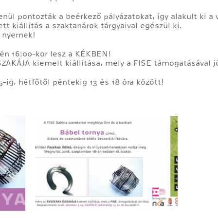
nül pontozták a beérkező pályázatokat, így alakult ki a
tt kiállítás a szaktanárok tárgyaival egészül ki.
 nyernek!
-én 16:00-kor lesz a KÉKBEN!
KÁJA kiemelt kiállítása, mely a FISE támogatásával jö
ig, hétfőtől péntekig 13 és 18 óra között!