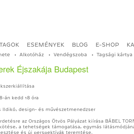
TAGOK
ESEMÉNYEK
BLOG
E-SHOP
K
nete
Alkotóház
Vendégszoba
Tagsági kártya
zerek Éjszakája Budapest
kszerkiállítása
8-án kedd 18 óra
as Ildikó, design- és művészetmenedzser
rdetésre az Országos Ötvös Pályázat kiírása BÁBEL TOR
kötése, a tehetségek támogatása, egymás látásmódján
jesztése és új perspektívák teremtése.