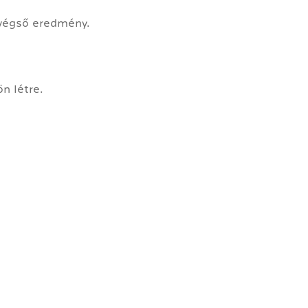
 végső eredmény.
n létre.