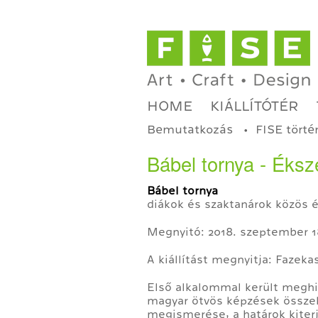
HOME
KIÁLLÍTÓTÉR
Bemutatkozás
FISE törté
Bábel tornya - Éks
Bábel tornya
diákok és szaktanárok közös é
Megnyitó: 2018. szeptember 1
A kiállítást megnyitja: Fazek
Első alkalommal került meghi
magyar ötvös képzések össze
megismerése, a határok kiter