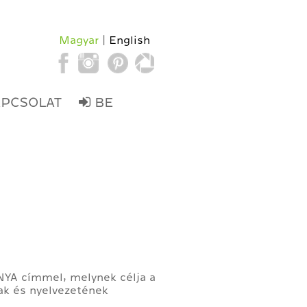
Magyar
English
APCSOLAT
BE
NYA címmel, melynek célja a
ak és nyelvezetének