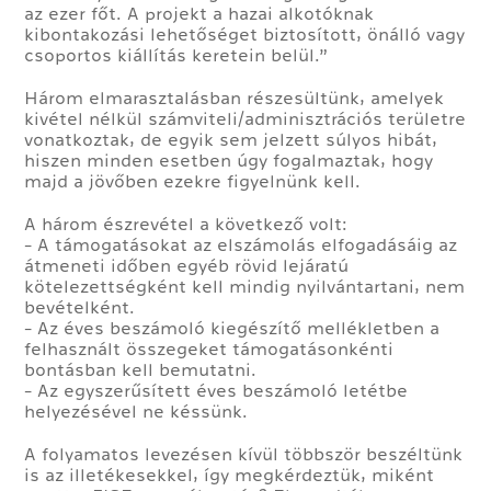
az ezer főt. A projekt a hazai alkotóknak
kibontakozási lehetőséget biztosított, önálló vagy
csoportos kiállítás keretein belül.”
Három elmarasztalásban részesültünk, amelyek
kivétel nélkül számviteli/adminisztrációs területre
vonatkoztak, de egyik sem jelzett súlyos hibát,
hiszen minden esetben úgy fogalmaztak, hogy
majd a jövőben ezekre figyelnünk kell.
A három észrevétel a következő volt:
- A támogatásokat az elszámolás elfogadásáig az
átmeneti időben egyéb rövid lejáratú
kötelezettségként kell mindig nyilvántartani, nem
bevételként.
- Az éves beszámoló kiegészítő mellékletben a
felhasznált összegeket támogatásonkénti
bontásban kell bemutatni.
- Az egyszerűsített éves beszámoló letétbe
helyezésével ne késsünk.
A folyamatos levezésen kívül többször beszéltünk
is az illetékesekkel, így megkérdeztük, miként