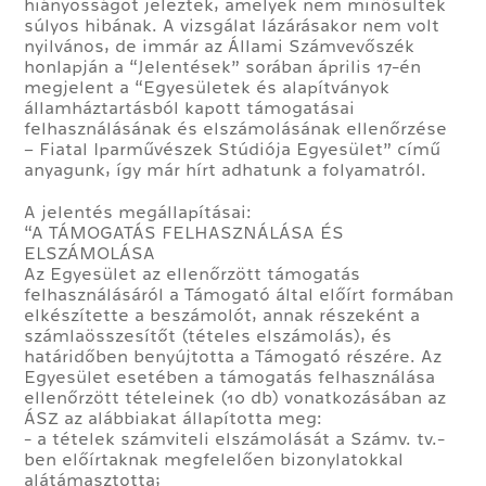
hiányosságot jeleztek, amelyek nem minősültek
súlyos hibának. A vizsgálat lázárásakor nem volt
nyilvános, de immár az Állami Számvevőszék
honlapján a “Jelentések” sorában április 17-én
megjelent a “Egyesületek és alapítványok
államháztartásból kapott támogatásai
felhasználásának és elszámolásának ellenőrzése
– Fiatal Iparművészek Stúdiója Egyesület” című
anyagunk, így már hírt adhatunk a folyamatról.
A jelentés megállapításai:
“A TÁMOGATÁS FELHASZNÁLÁSA ÉS
ELSZÁMOLÁSA
Az Egyesület az ellenőrzött támogatás
felhasználásáról a Támogató által előírt formában
elkészítette a beszámolót, annak részeként a
számlaösszesítőt (tételes elszámolás), és
határidőben benyújtotta a Támogató részére. Az
Egyesület esetében a támogatás felhasználása
ellenőrzött tételeinek (10 db) vonatkozásában az
ÁSZ az alábbiakat állapította meg:
- a tételek számviteli elszámolását a Számv. tv.-
ben előírtaknak megfelelően bizonylatokkal
alátámasztotta;