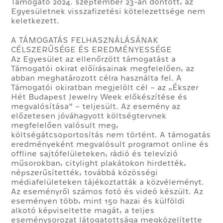
Támogató 2024. szeptember 23-án döntött, az
Egyesületnek visszafizetési kötelezettsége nem
keletkezett.
A TÁMOGATÁS FELHASZNÁLÁSÁNAK
CÉLSZERŰSÉGE ÉS EREDMÉNYESSÉGE
Az Egyesület az ellenőrzött támogatást a
Támogatói okirat előírásainak megfelelően, az
abban meghatározott célra használta fel. A
Támogatói okiratban megjelölt cél – az „Ékszer
Hét Budapest Jewelry Week előkészítése és
megvalósítása” – teljesült. Az esemény az
előzetesen jóváhagyott költségtervnek
megfelelően valósult meg,
költségátcsoportosítás nem történt. A támogatás
eredményeként megvalósult programot online és
offline sajtófelületeken, rádió és televízió
műsorokban, citylight plakátokon hirdették,
népszerűsítették, továbbá közösségi
médiafelületeken tájékoztatták a közvéleményt.
Az eseményről számos fotó és videó készült. Az
eseményen több, mint 150 hazai és külföldi
alkotó képviseltette magát, a teljes
eseménysorozat látogatottsága megközelítette