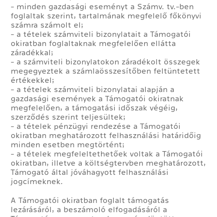
- minden gazdasági eseményt a Számv. tv.-ben
foglaltak szerint, tartalmának megfelelő főkönyvi
számra számolt el;
- a tételek számviteli bizonylatait a Támogatói
okiratban foglaltaknak megfelelően ellátta
záradékkal;
- a számviteli bizonylatokon záradékolt összegek
megegyeztek a számlaösszesítőben feltüntetett
értékekkel;
- a tételek számviteli bizonylatai alapján a
gazdasági események a Támogatói okiratnak
megfelelően, a támogatási időszak végéig,
szerződés szerint teljesültek;
- a tételek pénzügyi rendezése a Támogatói
okiratban meghatározott felhasználási határidőig
minden esetben megtörtént;
- a tételek megfeleltethetőek voltak a Támogatói
okiratban, illetve a költségtervben meghatározott,
Támogató által jóváhagyott felhasználási
jogcímeknek.
A Támogatói okiratban foglalt támogatás
lezárásáról, a beszámoló elfogadásáról a