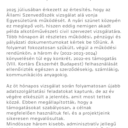
2025 júliusában érkezett az értesítés, hogy az
Állami Szenvedőszék vizsgálat alá vonja
Egyesületünk működését. A nyári szünet közepén
ez meglepő volt, hiszen eddig nemigen akadt
példa alkotóművészeti civil szervezet vizsgálatára.
Több hónapon át részletes működési, pénzügyi és
pályázati dokumentumokat kértek be tőlünk. A
folyamat fokozatosan szűkült, végül a működési
rendünkön, a három év (2022-2023-2024)
könyvelésén túl egy konkrét, 2022-es támogatás
(VIII. Kortárs Ékszerhét Budapest) felhasználását
ellenőrizték egészen a szerződésekig, számlákig,
kommunikációs anyagokig.
Az öt hónapos vizsgálat során folyamatosan újabb
adatszolgáltatási feladatokat kaptunk, de az év
végére elkészült a jelentés, amit most tettek
közzé. Ebben megállapították, hogy a
támogatásokat szabályosan, a célnak
megfelelően használtuk fel, és a projektjeink
sikeresen megvalósultak.
Mindössze három kisebb, adminisztratív jellegű