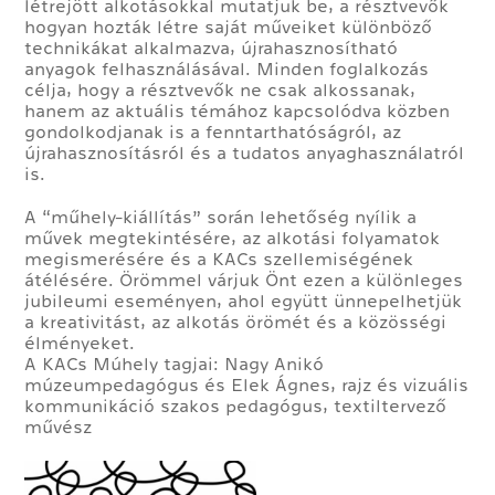
létrejött alkotásokkal mutatjuk be, a résztvevők
hogyan hozták létre saját műveiket különböző
technikákat alkalmazva, újrahasznosítható
anyagok felhasználásával. Minden foglalkozás
célja, hogy a résztvevők ne csak alkossanak,
hanem az aktuális témához kapcsolódva közben
gondolkodjanak is a fenntarthatóságról, az
újrahasznosításról és a tudatos anyaghasználatról
is.
A “műhely-kiállítás” során lehetőség nyílik a
művek megtekintésére, az alkotási folyamatok
megismerésére és a KACs szellemiségének
átélésére. Örömmel várjuk Önt ezen a különleges
jubileumi eseményen, ahol együtt ünnepelhetjük
a kreativitást, az alkotás örömét és a közösségi
élményeket.
A KACs Múhely tagjai: Nagy Anikó
múzeumpedagógus és Elek Ágnes, rajz és vizuális
kommunikáció szakos pedagógus, textiltervező
művész