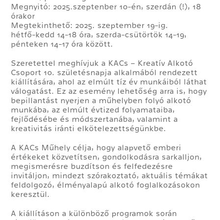
Megnyitó: 2025.szeptenber 10-én, szerdán (!), 18
órakor
Megtekinthető: 2025. szeptember 19-ig.
hétfő-kedd 14-18 óra, szerda-csütörtök 14-19,
pénteken 14-17 óra között.
Szeretettel meghívjuk a KACs – Kreatív Alkotó
Csoport 10. születésnapja alkalmából rendezett
kiállítására, ahol az elmúlt tíz év munkáiból láthat
válogatást. Ez az esemény lehetőség arra is, hogy
bepillantást nyerjen a műhelyben folyó alkotó
munkába, az elmúlt évtized folyamataiba,
fejlődésébe és módszertanába, valamint a
kreativitás iránti elkötelezettségünkbe.
A KACs Műhely célja, hogy alapvető emberi
értékeket közvetítsen, gondolkodásra sarkalljon,
megismerésre buzdítson és felfedezésre
invitáljon, mindezt szórakoztató, aktuális témákat
feldolgozó, élményalapú alkotó foglalkozásokon
keresztül.
A kiállításon a különböző programok során