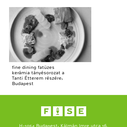
fine dining fatüzes
kerámia tányésorozat a
Tanti Étterem részére,
Budapest
H-1054 Budapest, Kálmán Imre utca 16.