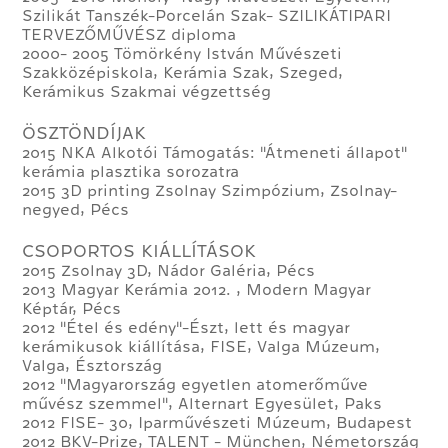
Szilikát Tanszék-Porcelán Szak- SZILIKÁTIPARI
TERVEZŐMŰVÉSZ diploma
2000- 2005 Tömörkény István Művészeti
Szakközépiskola, Kerámia Szak, Szeged,
Kerámikus Szakmai végzettség
ÖSZTÖNDÍJAK
2015 NKA Alkotói Támogatás: "Átmeneti állapot"
kerámia plasztika sorozatra
2015 3D printing Zsolnay Szimpózium, Zsolnay-
negyed, Pécs
CSOPORTOS KIÁLLÍTÁSOK
2015 Zsolnay 3D, Nádor Galéria, Pécs
2013 Magyar Kerámia 2012. , Modern Magyar
Képtár, Pécs
2012 "Étel és edény"-Észt, lett és magyar
kerámikusok kiállítása, FISE, Valga Múzeum,
Valga, Észtország
2012 "Magyarország egyetlen atomerőműve
művész szemmel", Alternart Egyesület, Paks
2012 FISE- 30, Iparművészeti Múzeum, Budapest
2012 BKV-Prize, TALENT - München, Németország