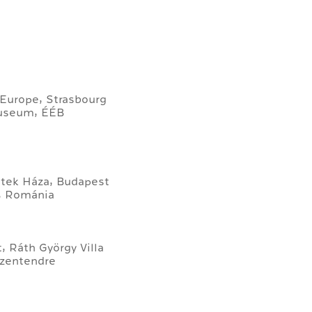
d’Europe, Strasbourg
Museum, ÉÉB
zetek Háza, Budapest
, Románia
, Ráth György Villa
Szentendre