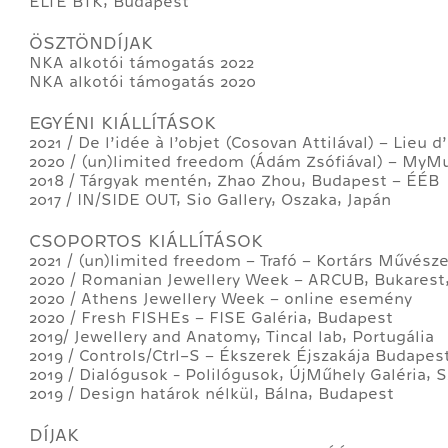
ELTE BTK, Budapest
ÖSZTÖNDÍJAK
NKA alkotói támogatás 2022
NKA alkotói támogatás 2020
EGYÉNI KIÁLLÍTÁSOK
2021 / De l’idée à l’objet (Cosovan Attilával) – Lieu 
2020 / (un)limited freedom (Ádám Zsófiával) – My
2018 / Tárgyak mentén, Zhao Zhou, Budapest – ÉÉB
2017 / IN/SIDE OUT, Sio Gallery, Oszaka, Japán
CSOPORTOS KIÁLLÍTÁSOK
2021 / (un)limited freedom – Trafó – Kortárs Művés
2020 / Romanian Jewellery Week – ARCUB, Bukarest
2020 / Athens Jewellery Week – online esemény
2020 / Fresh FISHEs – FISE Galéria, Budapest
2019/ Jewellery and Anatomy, Tincal lab, Portugália
2019 / Controls/Ctrl+S – Ékszerek Éjszakája Budapest
2019 / Dialógusok - Polilógusok, ÚjMűhely Galéria, 
2019 / Design határok nélkül, Bálna, Budapest
DÍJAK