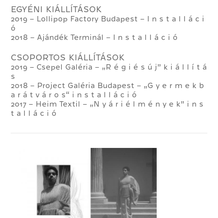
EGYÉNI KIÁLLÍTÁSOK
2019 – Lollipop Factory Budapest – I n s t a l l á c i
ó
2018 – Ajándék Terminál – I n s t a l l á c i ó
CSOPORTOS KIÁLLÍTÁSOK
2019 – Csepel Galéria – „R é g i é s ú j” k i á l l í t á
s
2018 – Project Galéria Budapest – „G y e r m e k b
a r á t v á r o s“ i n s t a l l á c i ó
2017 – Heim Textil – „N y á r i é l m é n y e k” i n s
t a l l á c i ó