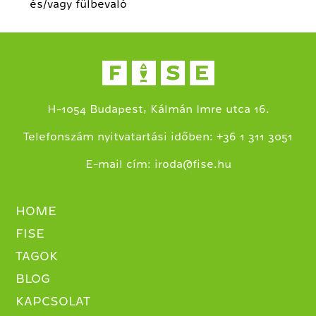
és/vagy fülbevaló
H-1054 Budapest, Kálmán Imre utca 16.
+
Telefonszám nyitvatartási időben:
36 1 311 3051
E-mail cím:
iroda@fise.hu
HOME
FISE
TAGOK
BLOG
KAPCSOLAT