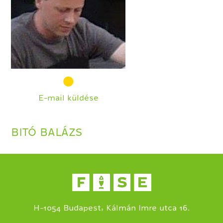
E-mail küldése
BITÓ BALÁZS
H-1054 Budapest, Kálmán Imre utca 16.