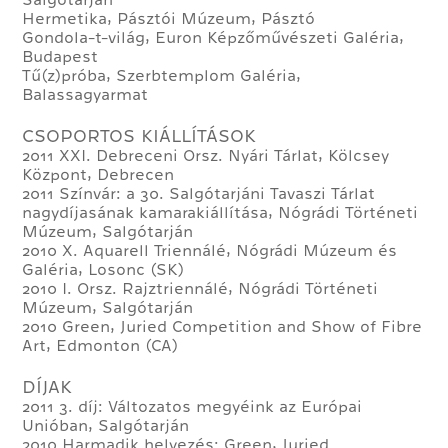
Salgótarján
Hermetika, Pásztói Múzeum, Pásztó
Gondola-t-világ, Euron Képzőművészeti Galéria,
Budapest
Tű(z)próba, Szerbtemplom Galéria,
Balassagyarmat
CSOPORTOS KIÁLLÍTÁSOK
2011 XXI. Debreceni Orsz. Nyári Tárlat, Kölcsey
Központ, Debrecen
2011 Színvár: a 30. Salgótarjáni Tavaszi Tárlat
nagydíjasának kamarakiállítása, Nógrádi Történeti
Múzeum, Salgótarján
2010 X. Aquarell Triennálé, Nógrádi Múzeum és
Galéria, Losonc (SK)
2010 I. Orsz. Rajztriennálé, Nógrádi Történeti
Múzeum, Salgótarján
2010 Green, Juried Competition and Show of Fibre
Art, Edmonton (CA)
DÍJAK
2011 3. díj: Változatos megyéink az Európai
Unióban, Salgótarján
2010 Harmadik helyezés: Green, Juried