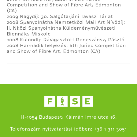
Competition and Show of Fibre Art, Edmonton
(CA)
2009 Nagydíj: 30. Salgótarjáni Tavaszi Tárlat
2008 Spanyolnátha Nemzetközi Mail Art Nívódíj:
II. Nközi Spanyolnátha Küldeményművészeti
Biennále, Miskolc
2008 Különdíj: Ráragasztott Reneszánsz, Pásztó
2008 Harmadik helyezés: 6th Juried Competition
and Show of Fibre Art, Edmonton (CA)
H-1054 Budapest, Kálmán Imre utca 16.
+
Telefonszám nyitvatartási időben:
36 1 311 3051