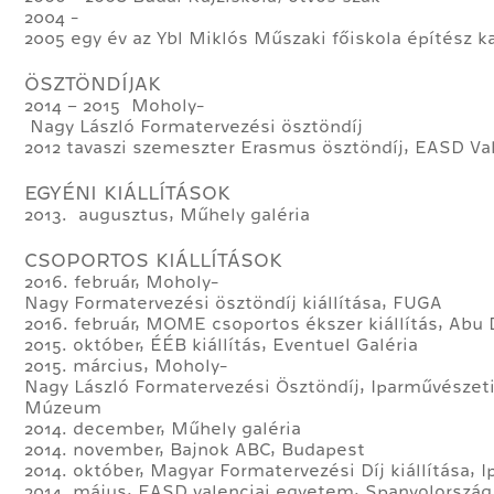
2004­ -
2005 egy év az Ybl Miklós Műszaki főiskola építész k
ÖSZTÖNDÍJAK
2014 – 2015 Moholy­
Nagy László Formatervezési ösztöndíj
2012 tavaszi szemeszter Erasmus ösztöndíj, EASD Va
EGYÉNI KIÁLLÍTÁSOK
2013. augusztus, Műhely galéria
CSOPORTOS KIÁLLÍTÁSOK
2016. február, Moholy­
Nagy Formatervezési ösztöndíj kiállítása, FUGA
2016. február, MOME csoportos ékszer kiállítás, Abu 
2015. október, ÉÉB kiállítás, Eventuel Galéria
2015. március, Moholy­
Nagy László Formatervezési Ösztöndíj, Iparművészet
Múzeum
2014. december, Műhely galéria
2014. november, Bajnok ABC, Budapest
2014. október, Magyar Formatervezési Díj kiállítása
2014. május, EASD valenciai egyetem, Spanyolország